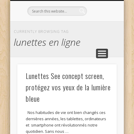
L’OPTICIEN QUI S’ENGAGE !
OPTIQUE CURTIL À DIJON
CONTACT
L’ÉQUIPE
ACCUEIL
CURRENTLY BROWSING TAG
lunettes en ligne
Lunettes See concept screen,
protégez vos yeux de la lumière
bleue
Nos habitudes de vie ont bien changés ces
dernières années, les tablettes, ordinateurs
et smartphone ont révolutionnés notre
quotidien. Sans nous …