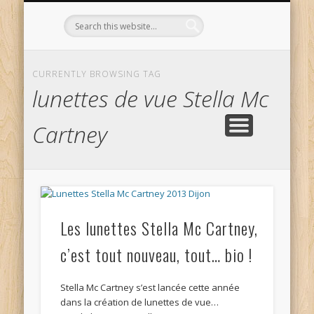
L’OPTICIEN QUI S’ENGAGE !
OPTIQUE CURTIL À DIJON
CONTACT
L’ÉQUIPE
ACCUEIL
CURRENTLY BROWSING TAG
lunettes de vue Stella Mc
Cartney
Les lunettes Stella Mc Cartney,
c’est tout nouveau, tout… bio !
Stella Mc Cartney s’est lancée cette année
dans la création de lunettes de vue…