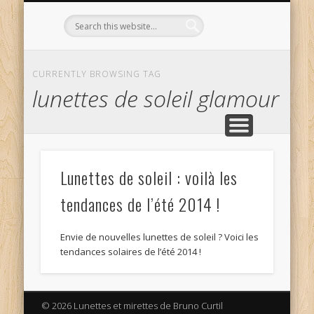
L’OPTICIEN QUI S’ENGAGE !
OPTIQUE CURTIL À DIJON
CONTACT
L’ÉQUIPE
ACCUEIL
CURRENTLY BROWSING TAG
lunettes de soleil glamour
Lunettes de soleil : voilà les
tendances de l’été 2014 !
Envie de nouvelles lunettes de soleil ? Voici les
tendances solaires de l’été 2014 !
© 2026 Lunettes et mirettes de Bruno Curtil