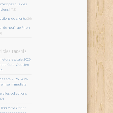
n'est pas que des
iciens !
(12)
stions de clients
(26)
i de neuf rue Piron
4)
ticles récents
meture estivale 2026
runo Curtil Opticien
on
des été 2026 : 40 %
remise immédiate
velles collections
IZI
-Ban Meta Optic :
ettes connectées