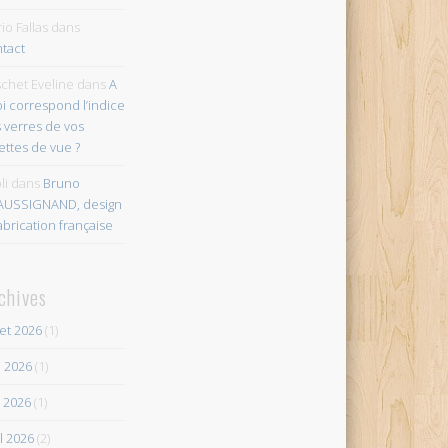
io Fallas
dans
tact
chet Eveline
dans
A
i correspond l’indice
 verres de vos
ettes de vue ?
li
dans
Bruno
AUSSIGNAND, design
abrication française
chives
let 2026
(1)
n 2026
(1)
 2026
(1)
il 2026
(2)