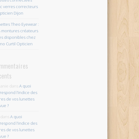
c verres correcteurs
pticien Dijon
ettes Theo Eyewear :
 montures créateurs
es disponibles chez
no Curtil Opticien
mmentaires
cents
anie
dans
A quoi
respond l’indice des
res de vos lunettes
vue ?
dans
A quoi
respond l’indice des
res de vos lunettes
vue ?