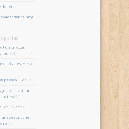
sletter
ommander ce blog
tégories
ention lunettes
îches !
(81)
nes affaires en vue !
se passe à Dijon
(8)
igner et créateurs
lunettes
(34)
eil de l'expert
(52)
 lunettes ont une
toire
(1)