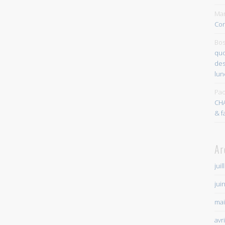
Mar
Con
Bos
quo
des
lun
Pao
CH
& f
Ar
juil
jui
mai
avr