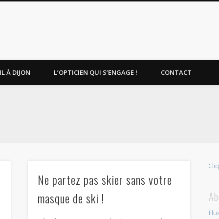
L À DIJON
L’OPTICIEN QUI S’ENGAGE !
CONTACT
Cli
Ne partez pas skier sans votre
masque de ski !
Ab
e
Flu