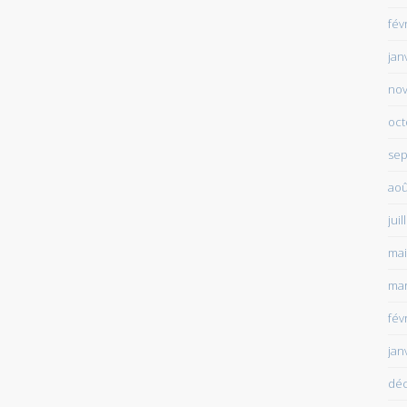
fév
jan
no
oct
sep
aoû
juil
mai
mar
fév
jan
dé