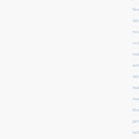
fév
dé
no
oct
mai
avr
dé
mai
mar
fév
jan
oct