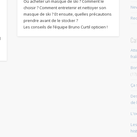
Où acheter un masque de ski ? Comment le
New
choisir ? Comment entretenir et nettoyer son
masque de ski ? Et ensuite, quelles précautions
Rec
prendre avant de le stocker ?
Les conseils de l’équipe Bruno Curtil opticien !
Ca
l
Att
fra
Bon
(17)
Ça 
Des
de 
L'o
Les
his