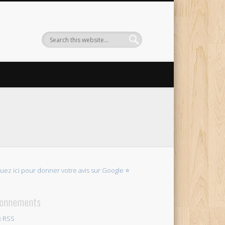
quez ici pour donner votre avis sur Google ⭐
onnements
x RSS