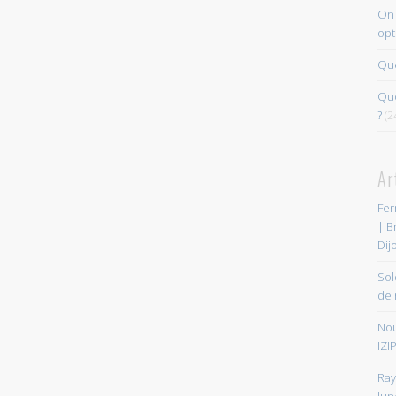
On 
opt
Que
Quo
?
(2
Ar
Fer
| B
Dij
Sol
de 
Nou
IZIP
Ray
lun