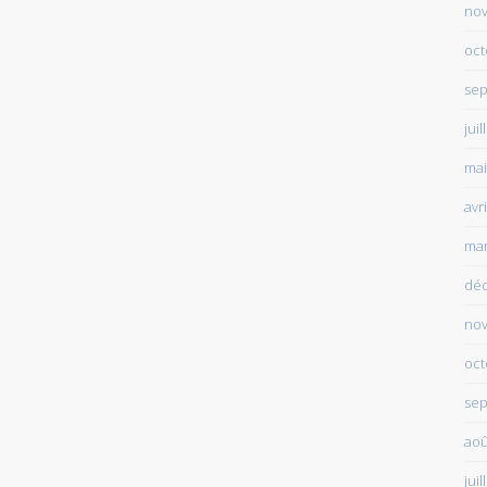
no
oct
sep
juil
mai
avr
mar
dé
no
oct
sep
aoû
juil