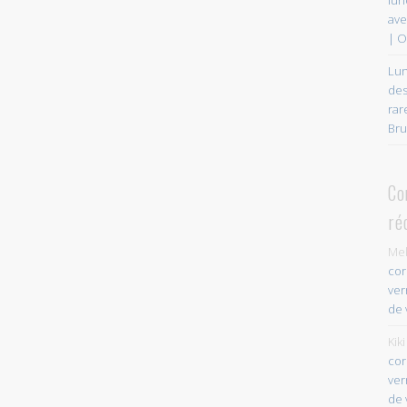
ave
| O
Lun
des
rar
Bru
Co
ré
Mel
cor
ver
de 
Kiki
cor
ver
de 