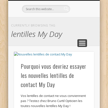
L’OPTICIEN QUI S’ENGAGE !
OPTIQUE CURTIL À DIJON
CONTACT
L’ÉQUIPE
ACCUEIL
CURRENTLY BROWSING TAG
lentilles My Day
Pourquoi vous devriez essayer
les nouvelles lentilles de
contact My Day
Vos lentilles de contact ne vous conviennent
pas ? Testez chez Bruno Curtil Opticien les
toutes nouvelles lentilles My Day !