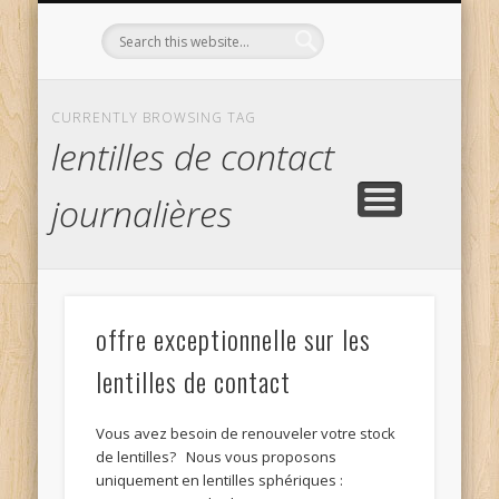
L’OPTICIEN QUI S’ENGAGE !
OPTIQUE CURTIL À DIJON
CONTACT
L’ÉQUIPE
ACCUEIL
CURRENTLY BROWSING TAG
lentilles de contact
journalières
offre exceptionnelle sur les
lentilles de contact
Vous avez besoin de renouveler votre stock
de lentilles? Nous vous proposons
uniquement en lentilles sphériques :