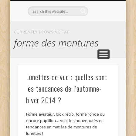
L’OPTICIEN QUI S’ENGAGE !
OPTIQUE CURTIL À DIJON
CONTACT
L’ÉQUIPE
ACCUEIL
CURRENTLY BROWSING TAG
forme des montures
Lunettes de vue : quelles sont
les tendances de l’automne-
hiver 2014 ?
Forme aviateur, look rétro, forme ronde ou
encore papilllon… voici les nouveautés et
tendances en matière de montures de
lunettes !