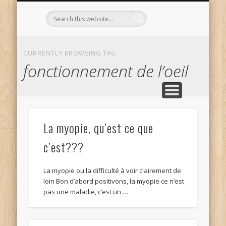
L’OPTICIEN QUI S’ENGAGE !
OPTIQUE CURTIL À DIJON
CONTACT
L’ÉQUIPE
ACCUEIL
CURRENTLY BROWSING TAG
fonctionnement de l’oeil
La myopie, qu’est ce que
c’est???
La myopie ou la difficulté à voir clairement de
loin Bon d’abord positivons, la myopie ce n’est
pas une maladie, c’est un …