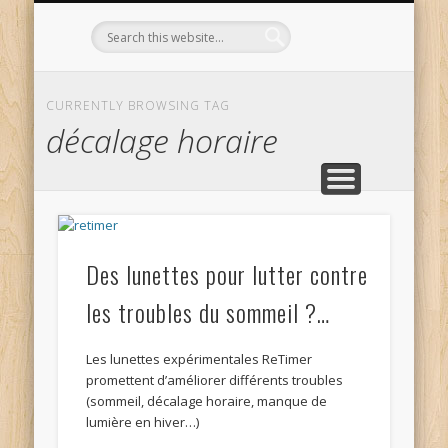
L’OPTICIEN QUI S’ENGAGE !
OPTIQUE CURTIL À DIJON
CONTACT
L’ÉQUIPE
ACCUEIL
CURRENTLY BROWSING TAG
décalage horaire
Des lunettes pour lutter contre
les troubles du sommeil ?…
Les lunettes expérimentales ReTimer
promettent d’améliorer différents troubles
(sommeil, décalage horaire, manque de
lumière en hiver…)