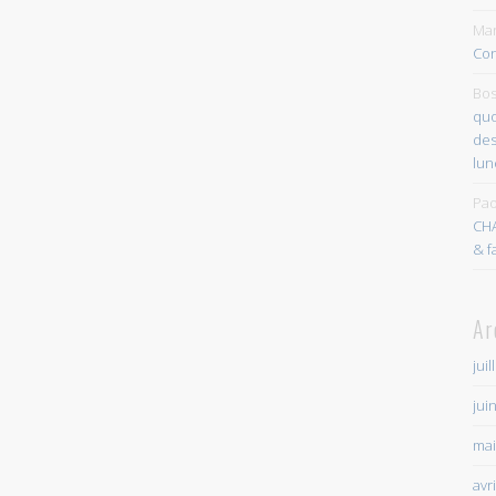
Mar
Con
Bos
quo
des
lun
Pao
CH
& f
Ar
juil
jui
mai
avr