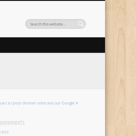
quez ici pour donner votre avis sur Google ⭐
onnements
x RSS