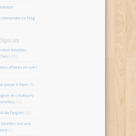
sletter
ommander ce blog
tégories
ention lunettes
îches !
(81)
nes affaires en vue !
se passe à Dijon
(8)
igner et créateurs
lunettes
(34)
eil de l'expert
(52)
 lunettes ont une
toire
(1)