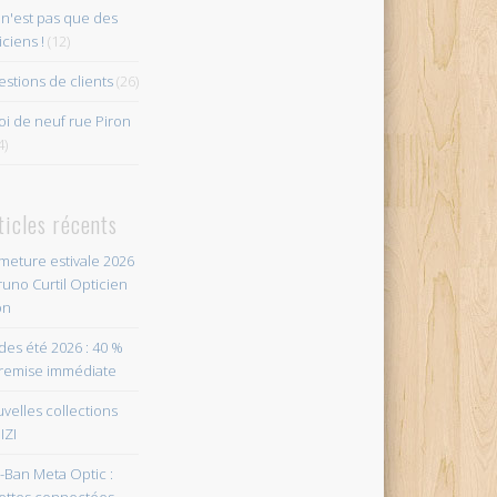
n'est pas que des
iciens !
(12)
stions de clients
(26)
i de neuf rue Piron
4)
ticles récents
meture estivale 2026
runo Curtil Opticien
on
des été 2026 : 40 %
remise immédiate
velles collections
IZI
-Ban Meta Optic :
ettes connectées