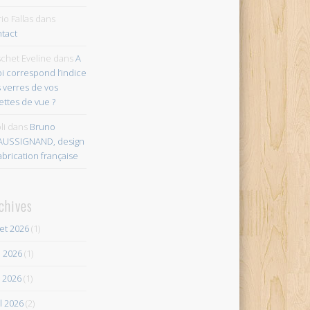
io Fallas
dans
tact
chet Eveline
dans
A
i correspond l’indice
 verres de vos
ettes de vue ?
li
dans
Bruno
AUSSIGNAND, design
abrication française
chives
let 2026
(1)
n 2026
(1)
 2026
(1)
il 2026
(2)