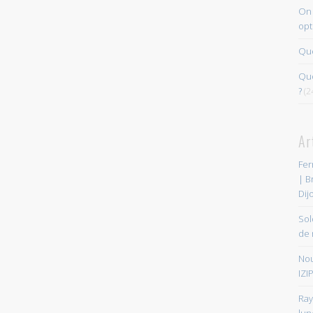
On 
opt
Que
Quo
?
(2
Ar
Fer
| B
Dij
Sol
de 
Nou
IZIP
Ray
lun