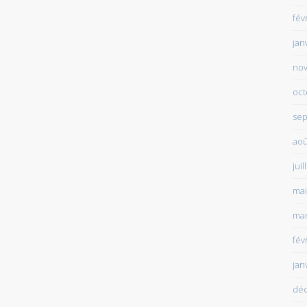
fév
jan
no
oct
sep
aoû
juil
mai
mar
fév
jan
dé