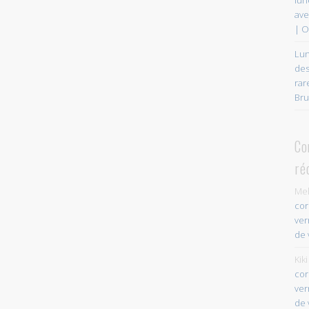
ave
| O
Lun
des
rar
Bru
Co
ré
Mel
cor
ver
de 
Kiki
cor
ver
de 