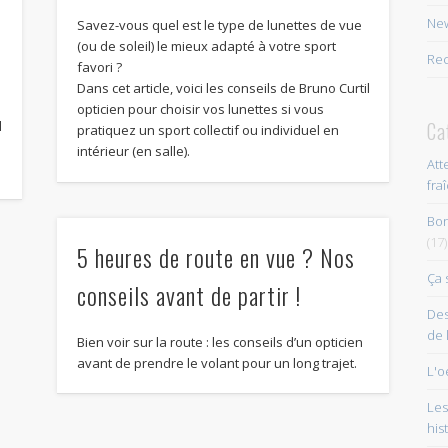
New
Savez-vous quel est le type de lunettes de vue
(ou de soleil) le mieux adapté à votre sport
Rec
favori ?
Dans cet article, voici les conseils de Bruno Curtil
opticien pour choisir vos lunettes si vous
Ca
l
pratiquez un sport collectif ou individuel en
intérieur (en salle).
Att
fra
Bon
(17)
5 heures de route en vue ? Nos
Ça 
conseils avant de partir !
Des
de 
Bien voir sur la route : les conseils d’un opticien
avant de prendre le volant pour un long trajet.
L'o
Les
his