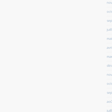
no
oct
sep
juil
mai
avr
mar
dé
no
oct
sep
aoû
juil