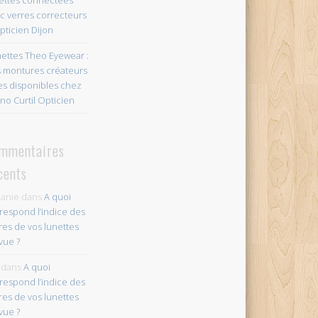
c verres correcteurs
pticien Dijon
ettes Theo Eyewear :
 montures créateurs
es disponibles chez
no Curtil Opticien
mmentaires
cents
anie
dans
A quoi
respond l’indice des
res de vos lunettes
vue ?
dans
A quoi
respond l’indice des
res de vos lunettes
vue ?