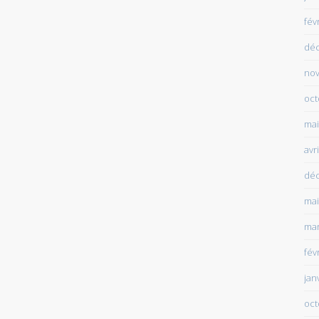
fév
dé
no
oct
mai
avr
dé
mai
mar
fév
jan
oct