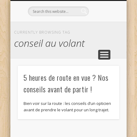
L’OPTICIEN QUI S’ENGAGE !
OPTIQUE CURTIL À DIJON
CONTACT
L’ÉQUIPE
ACCUEIL
CURRENTLY BROWSING TAG
conseil au volant
5 heures de route en vue ? Nos
conseils avant de partir !
Bien voir sur la route : les conseils d’un opticien
avant de prendre le volant pour un long trajet.