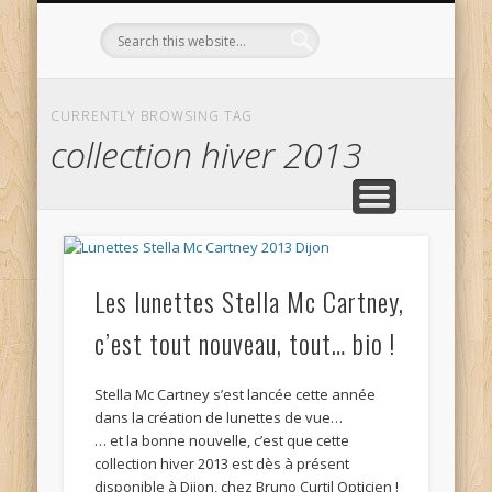
L’OPTICIEN QUI S’ENGAGE !
OPTIQUE CURTIL À DIJON
CONTACT
L’ÉQUIPE
ACCUEIL
CURRENTLY BROWSING TAG
collection hiver 2013
Les lunettes Stella Mc Cartney,
c’est tout nouveau, tout… bio !
Stella Mc Cartney s’est lancée cette année
dans la création de lunettes de vue…
… et la bonne nouvelle, c’est que cette
collection hiver 2013 est dès à présent
disponible à Dijon, chez Bruno Curtil Opticien !