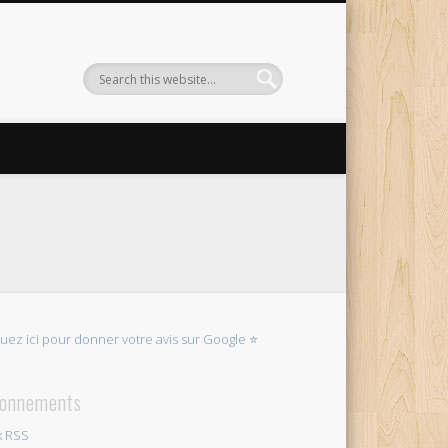
quez ici pour donner votre avis sur Google ⭐
onnements
x RSS