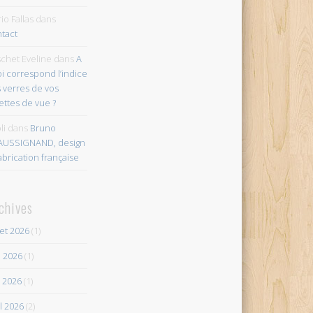
io Fallas
dans
tact
chet Eveline
dans
A
i correspond l’indice
 verres de vos
ettes de vue ?
li
dans
Bruno
AUSSIGNAND, design
abrication française
chives
let 2026
(1)
n 2026
(1)
 2026
(1)
il 2026
(2)