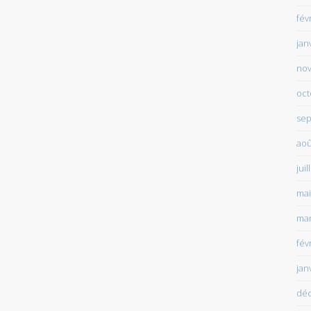
fév
jan
no
oct
sep
aoû
juil
mai
mar
fév
jan
dé