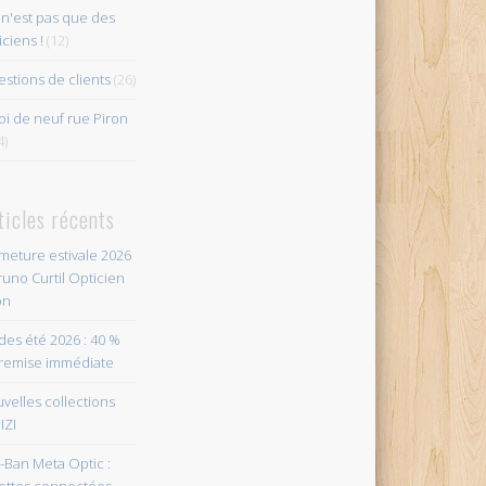
n'est pas que des
iciens !
(12)
stions de clients
(26)
i de neuf rue Piron
4)
ticles récents
meture estivale 2026
runo Curtil Opticien
on
des été 2026 : 40 %
remise immédiate
velles collections
IZI
-Ban Meta Optic :
ettes connectées