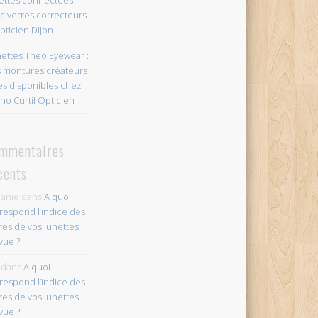
c verres correcteurs
pticien Dijon
ettes Theo Eyewear :
 montures créateurs
es disponibles chez
no Curtil Opticien
mmentaires
cents
anie
dans
A quoi
respond l’indice des
res de vos lunettes
vue ?
dans
A quoi
respond l’indice des
res de vos lunettes
vue ?