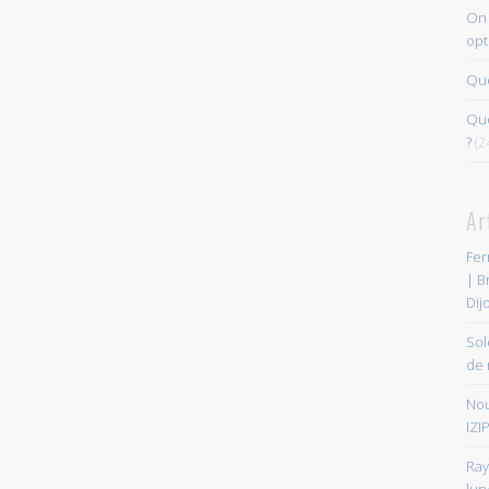
On 
opt
Que
Quo
?
(2
Ar
Fer
| B
Dij
Sol
de 
Nou
IZIP
Ray
lun