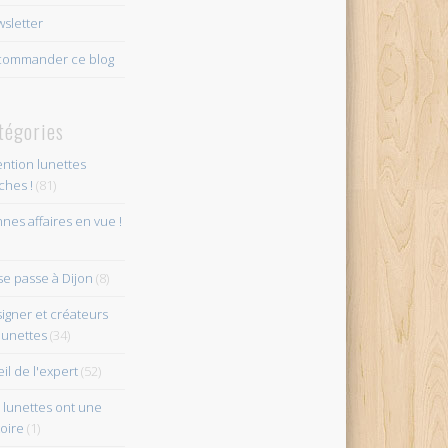
sletter
ommander ce blog
tégories
ention lunettes
îches !
(81)
nes affaires en vue !
se passe à Dijon
(8)
igner et créateurs
lunettes
(34)
eil de l'expert
(52)
 lunettes ont une
toire
(1)