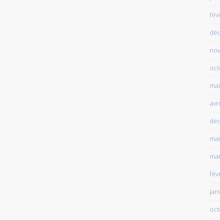
fév
dé
no
oct
mai
avr
dé
mai
mar
fév
jan
oct