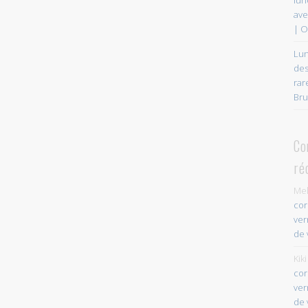
ave
| O
Lun
des
rar
Bru
Co
ré
Mel
cor
ver
de 
Kiki
cor
ver
de 