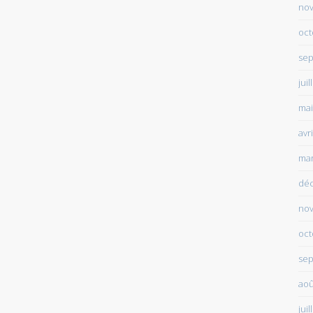
no
oct
sep
juil
mai
avr
mar
dé
no
oct
sep
aoû
juil