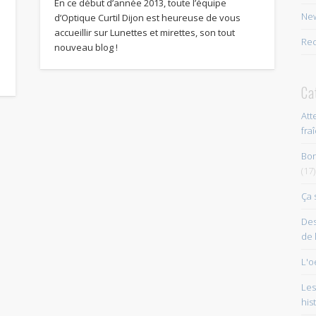
En ce début d’année 2013, toute l’équipe
New
d’Optique Curtil Dijon est heureuse de vous
accueillir sur Lunettes et mirettes, son tout
Rec
nouveau blog !
Ca
Att
fra
Bon
(17)
Ça 
Des
de 
L'o
Les
his