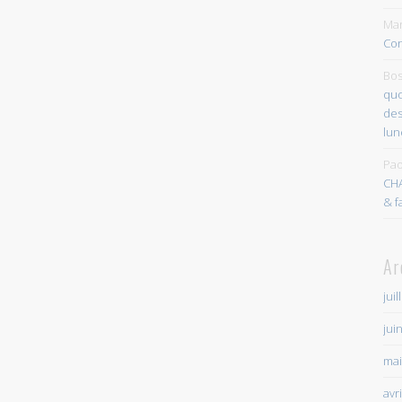
Mar
Con
Bos
quo
des
lun
Pao
CH
& f
Ar
juil
jui
mai
avr