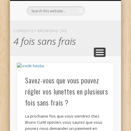
L’OPTICIEN QUI S’ENGAGE !
OPTIQUE CURTIL À DIJON
CONTACT
L’ÉQUIPE
ACCUEIL
CURRENTLY BROWSING TAG
4 fois sans frais
Savez-vous que vous pouvez
régler vos lunettes en plusieurs
fois sans frais ?
La prochaine fois que vous viendrez chez
Bruno Curtil opticien, vous saurez que vous
pouvez nous demander un paiement en